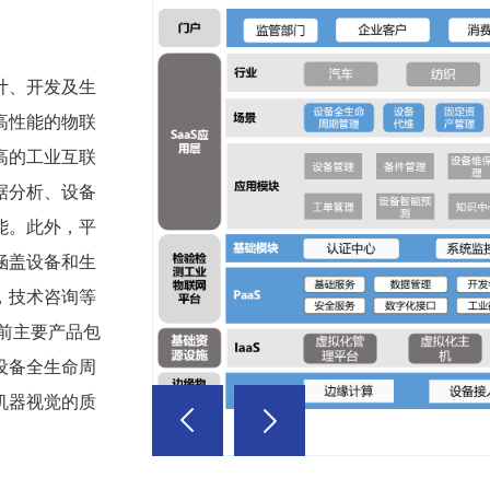
计、开发及生
高性能的物联
高的工业互联
据分析、设备
能。此外，平
涵盖设备和生
，技术咨询等
前主要产品包
设备全生命周
机器视觉的质